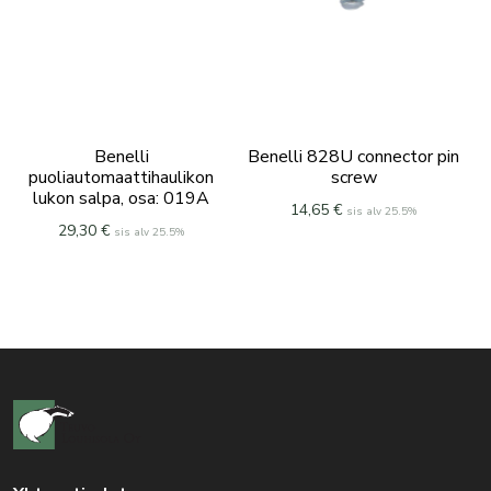
Benelli
Benelli 828U connector pin
puoliautomaattihaulikon
screw
lukon salpa, osa: 019A
14,65
€
sis alv 25.5%
29,30
€
sis alv 25.5%