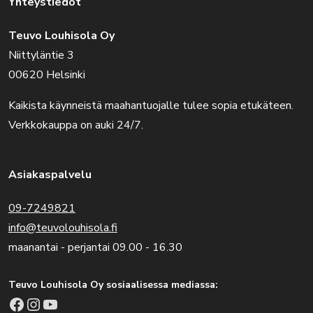
Yhteystiedot
Teuvo Louhisola Oy
Niittyläntie 3
00620 Helsinki
Kaikista käynneistä maahantuojalle tulee sopia etukäteen.
Verkkokauppa on auki 24/7.
Asiakaspalvelu
09-7249821
info@teuvolouhisola.fi
maanantai - perjantai 09.00 - 16.30
Teuvo Louhisola Oy sosiaalisessa mediassa:
Facebook
Instagram
YouTube