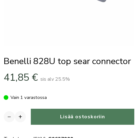
Benelli 828U top sear connector
41,85
€
sis alv 25.5%
Vain 1 varastossa
−
+
Lisää ostoskoriin
Benelli
828U
top