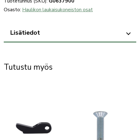
Tuotetunnus (SKU):
G0637900
sear
Osasto:
Haulikon laukaisukoneiston osat
connector
määrä
Lisätiedot
Tutustu myös