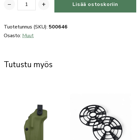
−
+
Lisää ostoskoriin
Benelli
828U
Sport
Tuotetunnus (SKU):
500646
pyyhe
Osasto:
Muut
määrä
Tutustu myös