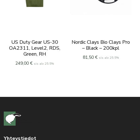
US Duty Gear US-30
Nordic Clays Bio Clays Pro
OA2311, Level2, RDS,
– Black – 200kpl
Green, RH
81,50
€
sis alv 25.5%
249,00
€
sis alv 25.5%
Yhteystiedot