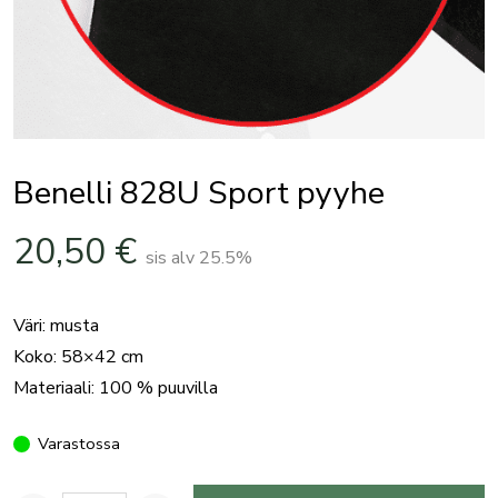
Benelli 828U Sport pyyhe
20,50
€
sis alv 25.5%
Väri: musta
Koko: 58×42 cm
Materiaali: 100 % puuvilla
Varastossa