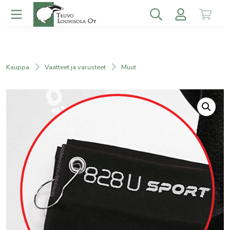
Kauppa
Vaatteet ja varusteet
Muut