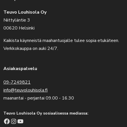
Teuvo Louhisola Oy
Niittyläntie 3
00620 Helsinki
Kaikista käynneistä maahantuojalle tulee sopia etukäteen.
Verkkokauppa on auki 24/7.
Asiakaspalvelu
09-7249821
info@teuvolouhisola.fi
maanantai - perjantai 09.00 - 16.30
Teuvo Louhisola Oy sosiaalisessa mediassa:
Facebook
Instagram
YouTube