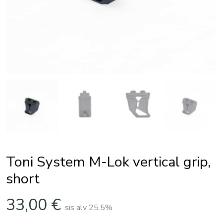
Toni System M-Lok vertical grip,
short
33,00
€
sis alv 25.5%