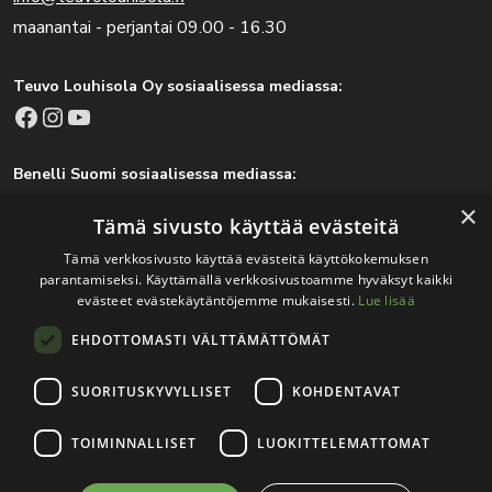
maanantai - perjantai 09.00 - 16.30
Teuvo Louhisola Oy sosiaalisessa mediassa:
Facebook
Instagram
YouTube
Benelli Suomi sosiaalisessa mediassa:
Facebook
Instagram
×
Tämä sivusto käyttää evästeitä
Tämä verkkosivusto käyttää evästeitä käyttökokemuksen
parantamiseksi. Käyttämällä verkkosivustoamme hyväksyt kaikki
Tärkeitä linkkejä
evästeet evästekäytäntöjemme mukaisesti.
Lue lisää
EHDOTTOMASTI VÄLTTÄMÄTTÖMÄT
Rekisteri- ja tietosuojaseloste
Jälleenmyyjät
SUORITUSKYVYLLISET
KOHDENTAVAT
Tapahtumat
TOIMINNALLISET
LUOKITTELEMATTOMAT