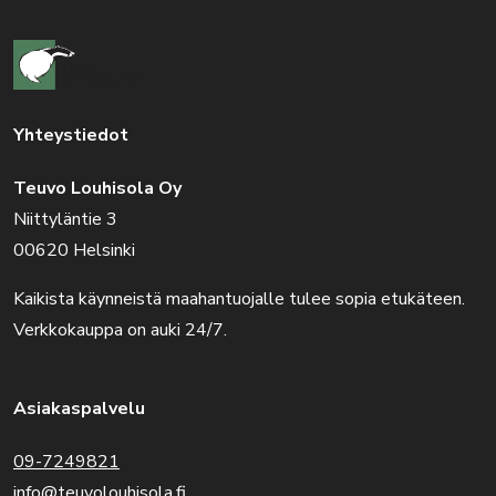
Yhteystiedot
Teuvo Louhisola Oy
Niittyläntie 3
00620 Helsinki
Kaikista käynneistä maahantuojalle tulee sopia etukäteen.
Verkkokauppa on auki 24/7.
Asiakaspalvelu
09-7249821
info@teuvolouhisola.fi