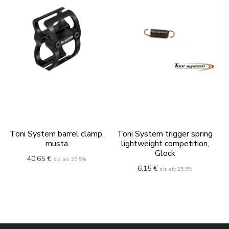
Toni System barrel clamp,
Toni System trigger spring
musta
lightweight competition,
Glock
40,65
€
sis alv 25.5%
6,15
€
sis alv 25.5%