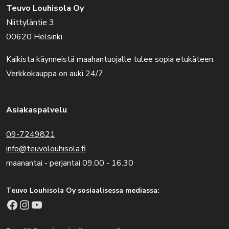
Teuvo Louhisola Oy
Niittyläntie 3
00620 Helsinki
Kaikista käynneistä maahantuojalle tulee sopia etukäteen.
Verkkokauppa on auki 24/7.
Asiakaspalvelu
09-7249821
info@teuvolouhisola.fi
maanantai - perjantai 09.00 - 16.30
Teuvo Louhisola Oy sosiaalisessa mediassa:
Facebook
Instagram
YouTube