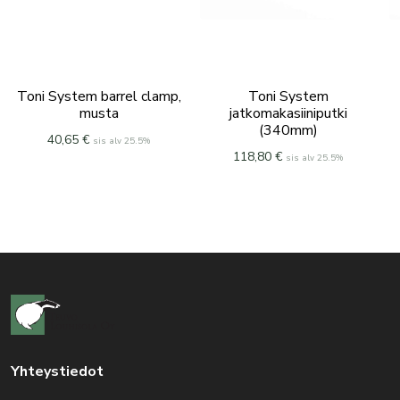
Toni System barrel clamp,
Toni System
musta
jatkomakasiiniputki
(340mm)
40,65
€
sis alv 25.5%
118,80
€
sis alv 25.5%
Yhteystiedot