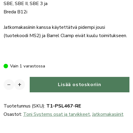
SBE, SBE II, SBE 3 ja
Breda B12i
Jatkomakasiinin kanssa käytettätvä pidempi jousi
(tuotekoodi MS2) ja Barrel Clamp eivät kuulu toimitukseen.
Vain 1 varastossa
−
+
Lisää ostoskoriin
Toni
System
jatkomakasiiniputki
Tuotetunnus (SKU):
T1-PSL467-RE
(467mm)
Osastot:
Toni Systems osat ja tarvikkeet
,
Jatkomakasiinit
määrä