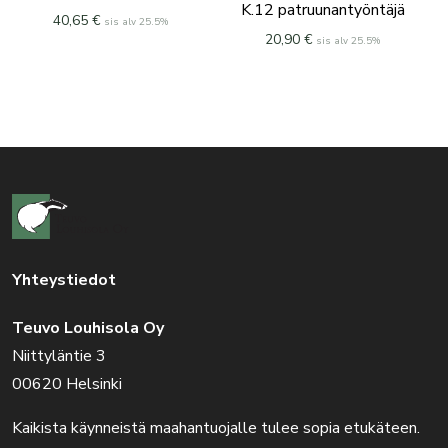
K.12 patruunantyöntäjä
40,65
€
sis alv 25.5%
20,90
€
sis alv 25.5%
Yhteystiedot
Teuvo Louhisola Oy
Niittyläntie 3
00620 Helsinki
Kaikista käynneistä maahantuojalle tulee sopia etukäteen.