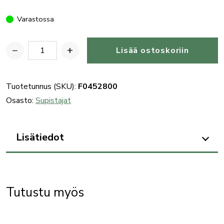
Varastossa
−
+
Lisää ostoskoriin
Benelli
haulikon
BE.S.T.
Tuotetunnus (SKU):
F0452800
supistaja
Osasto:
Supistajat
+18mm
(M***)
Lisätiedot
määrä
Tutustu myös