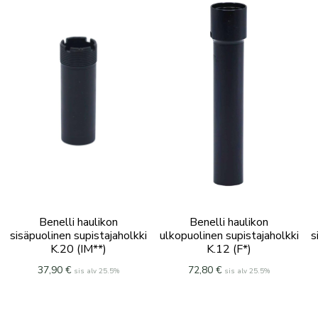
Benelli haulikon
Benelli haulikon
sisäpuolinen supistajaholkki
ulkopuolinen supistajaholkki
s
K.20 (IM**)
K.12 (F*)
37,90
€
72,80
€
sis alv 25.5%
sis alv 25.5%