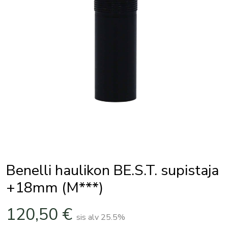
Benelli haulikon BE.S.T. supistaja
+18mm (M***)
120,50
€
sis alv 25.5%