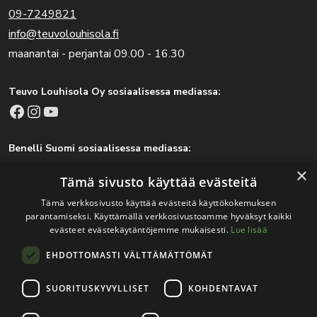
09-7249821
info@teuvolouhisola.fi
maanantai - perjantai 09.00 - 16.30
Teuvo Louhisola Oy sosiaalisessa mediassa:
Facebook
Instagram
YouTube
Benelli Suomi sosiaalisessa mediassa:
Facebook
Instagram
×
Tämä sivusto käyttää evästeitä
Tämä verkkosivusto käyttää evästeitä käyttökokemuksen
parantamiseksi. Käyttämällä verkkosivustoamme hyväksyt kaikki
Tärkeitä linkkejä
evästeet evästekäytäntöjemme mukaisesti.
Lue lisää
EHDOTTOMASTI VÄLTTÄMÄTTÖMÄT
Rekisteri- ja tietosuojaseloste
Jälleenmyyjät
SUORITUSKYVYLLISET
KOHDENTAVAT
Tapahtumat