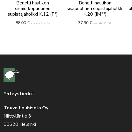
Benelli haulikon
Benelli haulikon
sisä/ulkopuolinen
sisäpuolinen supistajaholkki
u
supistajaholkki K.12 (F*)
K.20 (IM**)
88,00
€
37,90
€
sis alv 25.5%
sis alv 25.5%
Yhteystiedot
Teuvo Louhisola Oy
Niittyläntie 3
00620 Helsinki