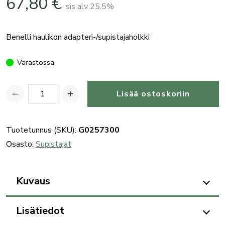
67,80
€
sis alv 25.5%
Benelli haulikon adapteri-/supistajaholkki
Varastossa
−
+
Lisää ostoskoriin
Benelli
haulikon
adapteri-
Tuotetunnus (SKU):
G0257300
/supistajaholkki
Osasto:
Supistajat
rekyylinvaimentajaan
(M***)
Kuvaus
määrä
Lisätiedot