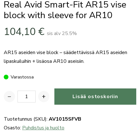
Real Avid Smart-Fit AR15 vise
block with sleeve for AR10
104,10
€
sis alv 25.5%
AR15 aseiden vise block – säädettävissä AR15 aseiden
lipaskuiluihin + lisäosa AR10 aseisiin.
Varastossa
−
+
Lisää ostoskoriin
Real
Avid
Smart-
Tuotetunnus (SKU):
AV1015SFVB
Fit
Osasto:
Puhdistus ja huolto
AR15