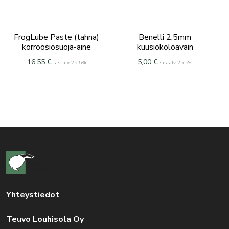
FrogLube Paste (tahna)
Benelli 2,5mm
korroosiosuoja-aine
kuusiokoloavain
16,55
€
5,00
€
sis alv 25.5%
sis alv 25.5%
Yhteystiedot
Teuvo Louhisola Oy