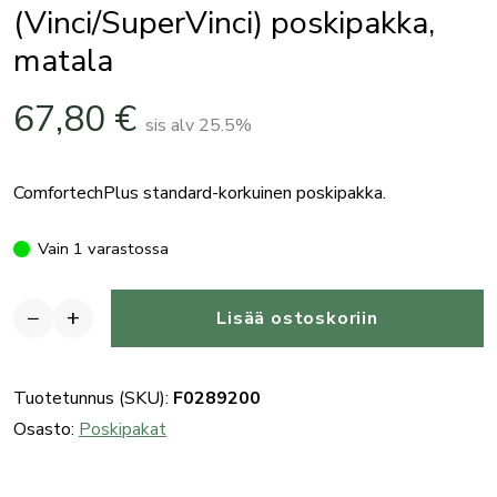
(Vinci/SuperVinci) poskipakka,
matala
67,80
€
sis alv 25.5%
ComfortechPlus standard-korkuinen poskipakka.
Vain 1 varastossa
−
+
Lisää ostoskoriin
Benelli
ComfortechPlus
tukin
Tuotetunnus (SKU):
F0289200
(Vinci/SuperVinci)
Osasto:
Poskipakat
poskipakka,
matala