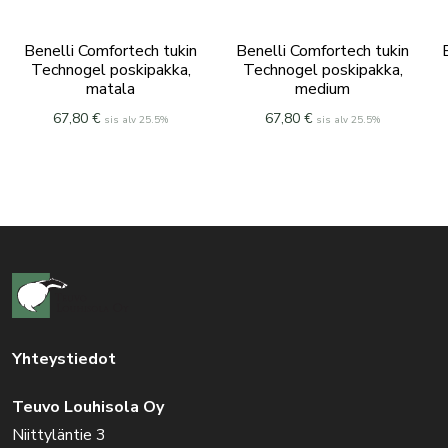
Benelli Comfortech tukin
Benelli Comfortech tukin
Technogel poskipakka,
Technogel poskipakka,
matala
medium
67,80
€
67,80
€
sis alv 25.5%
sis alv 25.5%
Yhteystiedot
Teuvo Louhisola Oy
Niittyläntie 3