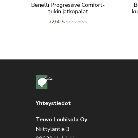
Benelli Progressive Comfort-
B
tukin jatkopalat
k
32,60
€
sis alv 25.5%
Yhteystiedot
Teuvo Louhisola Oy
Niittyläntie 3