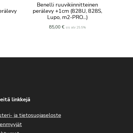
Benelli ruuvikiinnitteinen
erälevy
perälevy +1cm (828U, 828S,
Lupo, m2-PRO…)
85,00
€
sis alv 25.5%
eitä linkkejä
steri- ja tietosuojaseloste
eenmyyjät