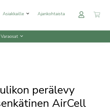
 halutulle sivulle enterin painalluksella. Kosketusnäytöll
Asiakkaille
Ajankohtaista
Varaosat
aulikon perälevy
enkätinen AirCell