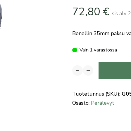
72,80
€
sis alv
Benellin 35mm paksu va
Vain 1 varastossa
−
+
Benelli
haulikon
perälevy
Tuotetunnus (SKU):
G0
3,5cm
Osasto:
Perälevyt
vasenkätinen
AirCell
määrä