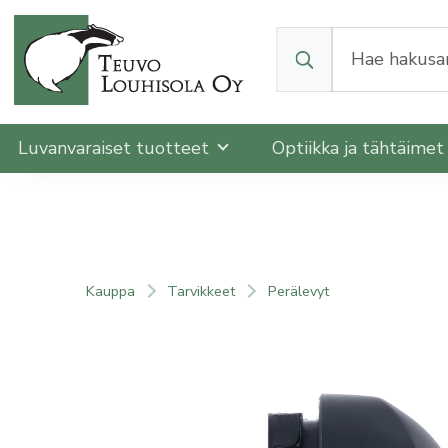
Kun tuloksia tulee, v
Luvanvaraiset tuotteet
Optiikka ja tähtäime
Kauppa
Tarvikkeet
Perälevyt