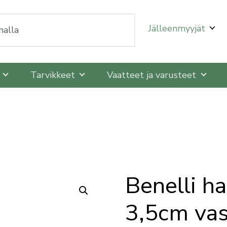
oit selata niitä nuolinäppäimillä ylös ja alas ja siirtyä
Jälleenmyyjät
t
Tarvikkeet
Vaatteet ja varusteet
Benelli h
3,5cm vas