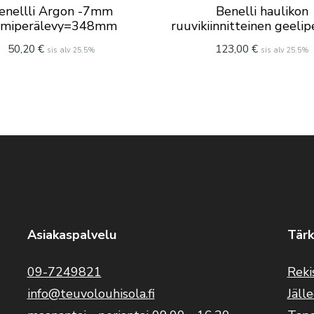
enellli Argon -7mm
Benelli haulikon
umiperälevy=348mm
ruuvikiinnitteinen geelip
50,20
€
123,00
€
sis alv 25.5%
sis alv 25.5%
Asiakaspalvelu
Tärk
09-7249821
Reki
info@teuvolouhisola.fi
Jäll