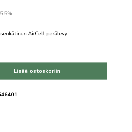
 25.5%
senkätinen AirCell perälevy
Lisää ostoskoriin
546401