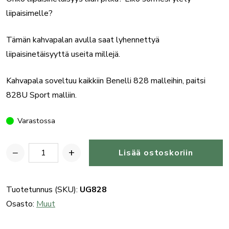
liipaisimelle?
Tämän kahvapalan avulla saat lyhennettyä
liipaisinetäisyyttä useita millejä.
Kahvapala soveltuu kaikkiin Benelli 828 malleihin, paitsi
828U Sport malliin.
Varastossa
−
+
Lisää ostoskoriin
Kahvapala
Benelli
828-
Tuotetunnus (SKU):
UG828
tukkiin
Osasto:
Muut
määrä