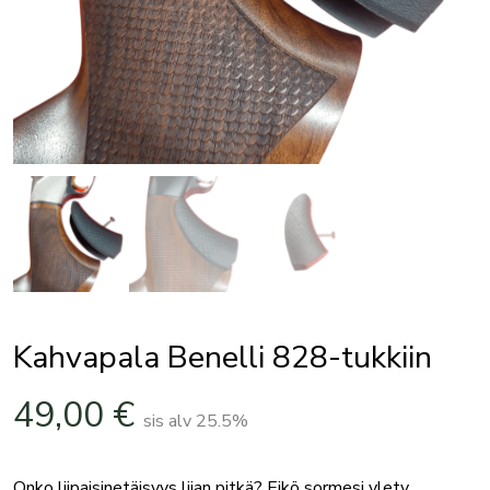
Kahvapala Benelli 828-tukkiin
49,00
€
sis alv 25.5%
Onko liipaisinetäisyys liian pitkä? Eikö sormesi ylety