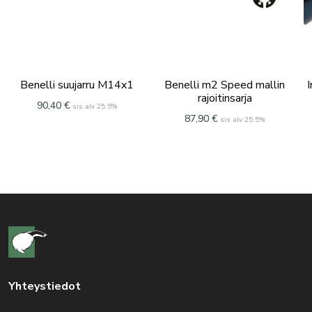
Benelli suujarru M14x1
Benelli m2 Speed mallin
I
rajoitinsarja
90,40
€
sis alv 25.5%
87,90
€
sis alv 25.5%
Yhteystiedot