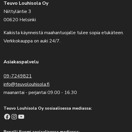
Teuvo Louhisola Oy
Niittyläntie 3
00620 Helsinki
Kaikista käynneistä maahantuojalle tulee sopia etukäteen.
Verkkokauppa on auki 24/7.
Asiakaspalvelu
09-7249821
info@teuvolouhisola.fi
maanantai - perjantai 09.00 - 16.30
Teuvo Louhisola Oy sosiaalisessa mediassa:
Facebook
Instagram
YouTube
Benelli Suomi sosiaalisessa mediassa: