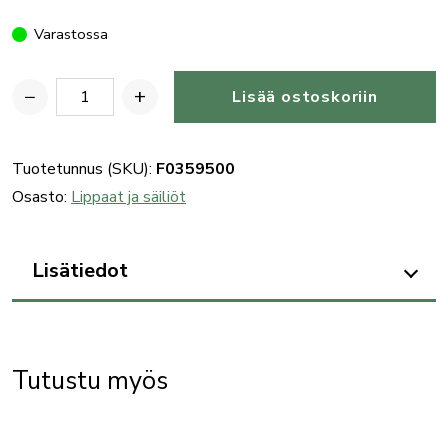
Varastossa
−
+
Lisää ostoskoriin
Benelli
kiväärin
(.308win.)
Tuotetunnus (SKU):
F0359500
5-
Osasto:
Lippaat ja säiliöt
patruunan
lipas
Lisätiedot
määrä
Tutustu myös