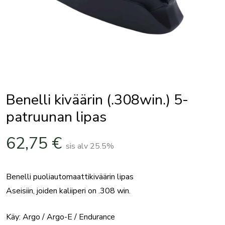
Benelli kiväärin (.308win.) 5-
patruunan lipas
62,75
€
sis alv 25.5%
Benelli puoliautomaattikiväärin lipas
Aseisiin, joiden kaliiperi on .308 win.
Käy: Argo / Argo-E / Endurance