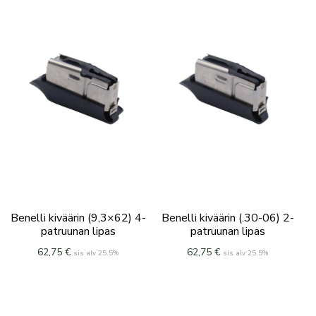
Benelli kiväärin (9,3×62) 4-
Benelli kiväärin (.30-06) 2-
patruunan lipas
patruunan lipas
62,75
€
62,75
€
sis alv 25.5%
sis alv 25.5%