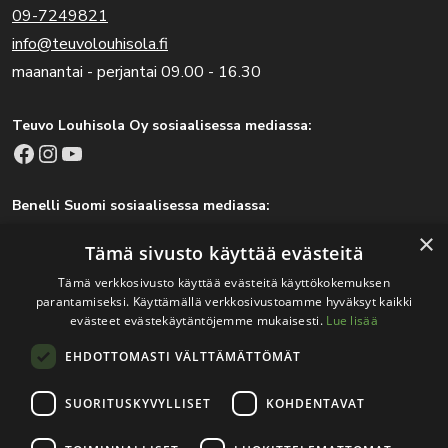
09-7249821
info@teuvolouhisola.fi
maanantai - perjantai 09.00 - 16.30
Teuvo Louhisola Oy sosiaalisessa mediassa:
Facebook
Instagram
YouTube
Benelli Suomi sosiaalisessa mediassa:
Facebook
Instagram
×
Tämä sivusto käyttää evästeitä
Tämä verkkosivusto käyttää evästeitä käyttökokemuksen
parantamiseksi. Käyttämällä verkkosivustoamme hyväksyt kaikki
Tärkeitä linkkejä
evästeet evästekäytäntöjemme mukaisesti.
Lue lisää
EHDOTTOMASTI VÄLTTÄMÄTTÖMÄT
Rekisteri- ja tietosuojaseloste
Jälleenmyyjät
SUORITUSKYVYLLISET
KOHDENTAVAT
Tapahtumat