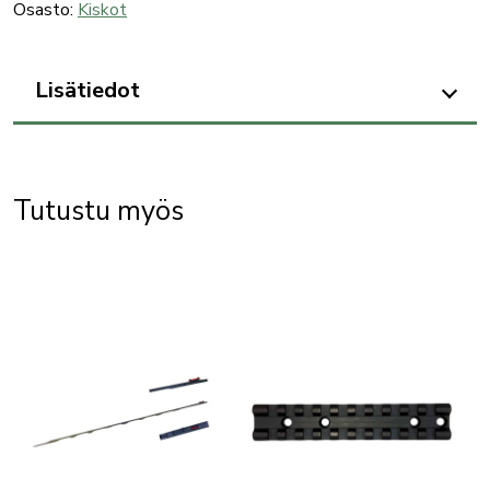
kisko,
Osasto:
Kiskot
1-
osainen
Lisätiedot
määrä
Tutustu myös