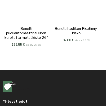
Benelli
Benelli haulikon Picatinny-
puoliautomaattihaulikon
kisko
korotettu metsäkisko 26″
82,80
€
sis alv 25.5%
135,55
€
sis alv 25.5%
Yhteystiedot