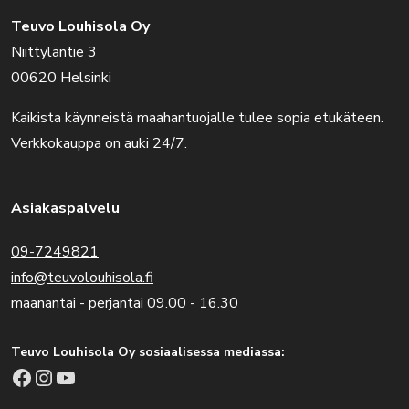
Teuvo Louhisola Oy
Niittyläntie 3
00620 Helsinki
Kaikista käynneistä maahantuojalle tulee sopia etukäteen.
Verkkokauppa on auki 24/7.
Asiakaspalvelu
09-7249821
info@teuvolouhisola.fi
maanantai - perjantai 09.00 - 16.30
Teuvo Louhisola Oy sosiaalisessa mediassa:
Facebook
Instagram
YouTube