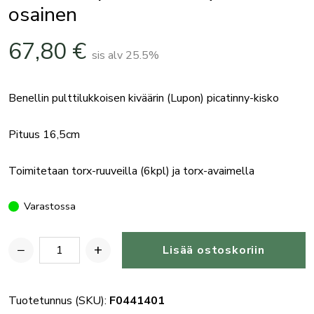
osainen
67,80
€
sis alv 25.5%
Benellin pulttilukkoisen kiväärin (Lupon) picatinny-kisko
Pituus 16,5cm
Toimitetaan torx-ruuveilla (6kpl) ja torx-avaimella
Varastossa
−
+
Lisää ostoskoriin
Benelli
Lupon
Picatinny-
Tuotetunnus (SKU):
F0441401