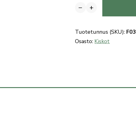
−
+
Benelli
puoliautomaattihauliko
matala
Tuotetunnus (SKU):
F0
metsäkisko
Osasto:
Kiskot
28"
määrä