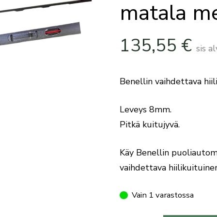
matala me
135,55
€
sis a
Benellin vaihdettava hiil
Leveys 8mm.
Pitkä kuitujyvä.
Käy Benellin puoliautoma
vaihdettava hiilikuituinen
Vain 1 varastossa