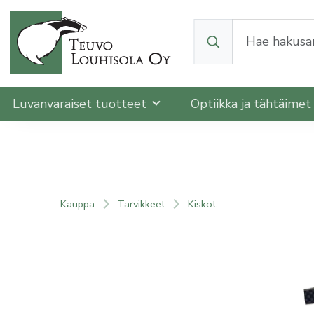
Kun tuloksia tulee, v
Luvanvaraiset tuotteet
Optiikka ja tähtäime
Kauppa
Tarvikkeet
Kiskot