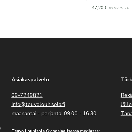
47,20
€
sis alv 25.5%
Asiakaspalvelu
Tärk
09-7249821
Reki
info@teuvolouhisola.fi
Jäll
maanantai - perjantai 09.00 - 16.30
Tap
e
Teuvo Louhisola Oy sosiaalisessa mediassa: