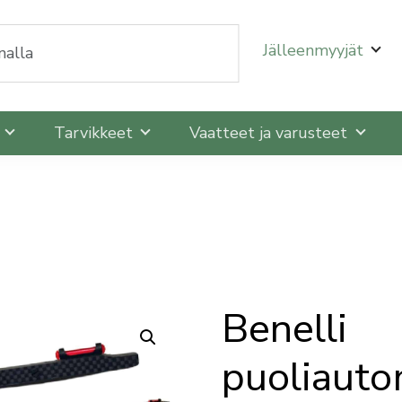
oit selata niitä nuolinäppäimillä ylös ja alas ja siirtyä
Jälleenmyyjät
t
Tarvikkeet
Vaatteet ja varusteet
Benelli
puoliauto