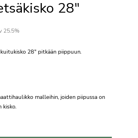
tsäkisko 28″
lv 25.5%
ikuitukisko 28″ pitkään piippuun.
attihaulikko malleihin, joiden piipussa on
 kisko.