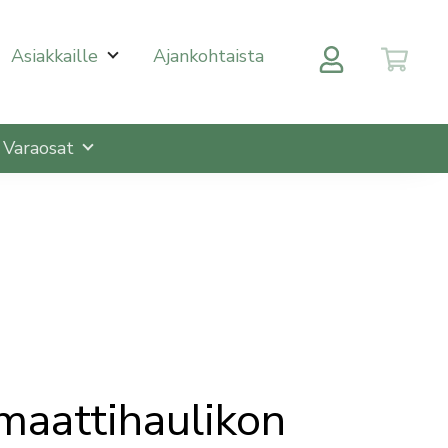
 halutulle sivulle enterin painalluksella. Kosketusnäytöll
Asiakkaille
Ajankohtaista
Varaosat
maattihaulikon