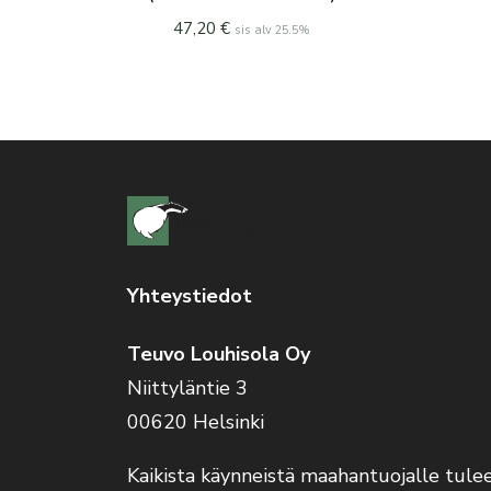
47,20
€
sis alv 25.5%
Yhteystiedot
Teuvo Louhisola Oy
Niittyläntie 3
00620 Helsinki
Kaikista käynneistä maahantuojalle tule