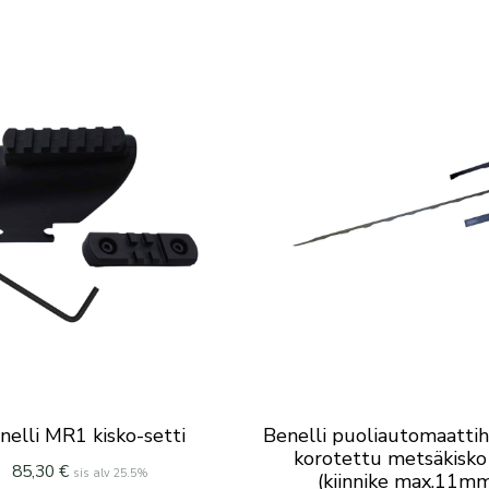
nelli MR1 kisko-setti
Benelli puoliautomaattih
korotettu metsäkisko
85,30
€
sis alv 25.5%
(kiinnike max.11m