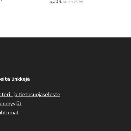
5,30
€
sis alv 25.5%
eitä linkkejä
steri- ja tietosuojaseloste
eenmyyjät
ahtumat