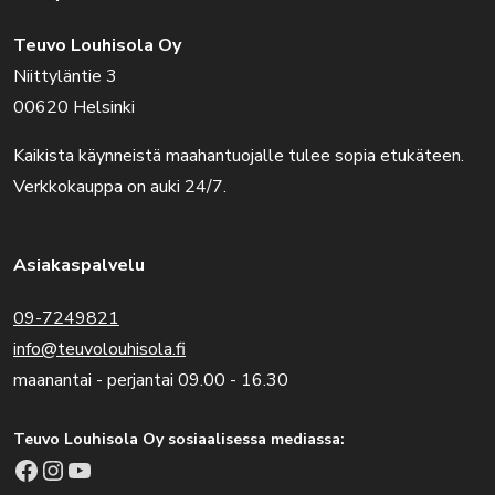
Teuvo Louhisola Oy
Niittyläntie 3
00620 Helsinki
Kaikista käynneistä maahantuojalle tulee sopia etukäteen.
Verkkokauppa on auki 24/7.
Asiakaspalvelu
09-7249821
info@teuvolouhisola.fi
maanantai - perjantai 09.00 - 16.30
Teuvo Louhisola Oy sosiaalisessa mediassa:
Facebook
Instagram
YouTube