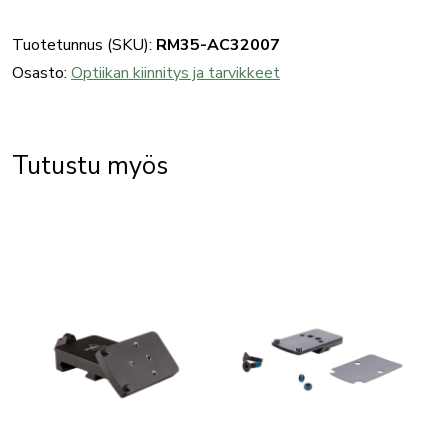
punapistetähtäimen
jalusta
Tuotetunnus (SKU):
RM35-AC32007
ACOG
Osasto:
Optiikan kiinnitys ja tarvikkeet
(3.5x,
4x,
5.5x)
Tutustu myös
määrä