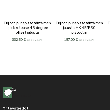
Trijicon punapistetähtäimen
Trijicon punapistetähtäimen
T
quick release 45 degree
jalusta HK.45/P30
offset jalusta
pistooliin
332,50
€
157,00
€
sis alv 25.5%
sis alv 25.5%
Yhteystiedot