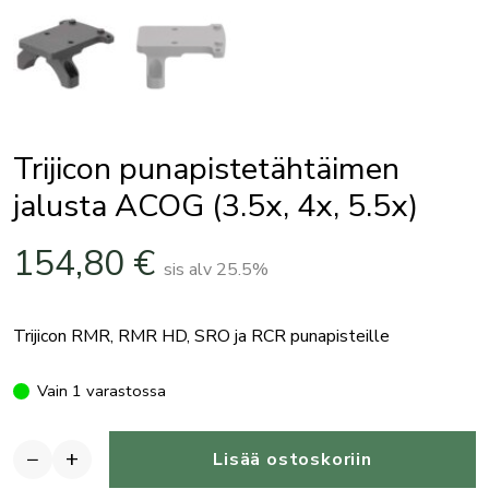
Trijicon punapistetähtäimen
jalusta ACOG (3.5x, 4x, 5.5x)
154,80
€
sis alv 25.5%
Trijicon RMR, RMR HD, SRO ja RCR punapisteille
Vain 1 varastossa
−
+
Lisää ostoskoriin
Trijicon