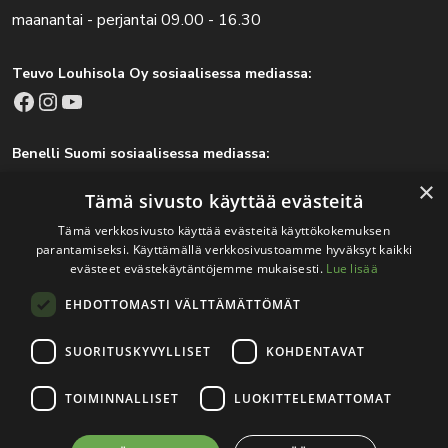
maanantai - perjantai 09.00 - 16.30
Teuvo Louhisola Oy sosiaalisessa mediassa:
Facebook
Instagram
YouTube
Benelli Suomi sosiaalisessa mediassa:
Facebook
Instagram
×
Tämä sivusto käyttää evästeitä
Tämä verkkosivusto käyttää evästeitä käyttökokemuksen
parantamiseksi. Käyttämällä verkkosivustoamme hyväksyt kaikki
Tärkeitä linkkejä
evästeet evästekäytäntöjemme mukaisesti.
Lue lisää
EHDOTTOMASTI VÄLTTÄMÄTTÖMÄT
Rekisteri- ja tietosuojaseloste
Jälleenmyyjät
SUORITUSKYVYLLISET
KOHDENTAVAT
Tapahtumat
TOIMINNALLISET
LUOKITTELEMATTOMAT