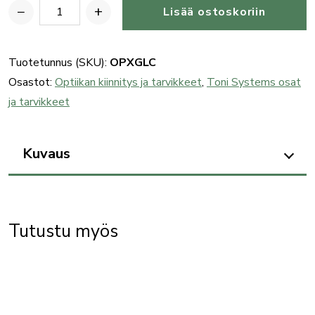
−
+
Lisää ostoskoriin
Toni
System
punapistetähtäimen
Tuotetunnus (SKU):
OPXGLC
kiinnitys-/pohjalevy,
Osastot:
Optiikan kiinnitys ja tarvikkeet
,
Toni Systems osat
Glock
ja tarvikkeet
määrä
Kuvaus
Tutustu myös