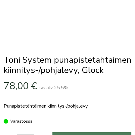
Toni System punapistetähtäimen
kiinnitys-/pohjalevy, Glock
78,00
€
sis alv 25.5%
Punapistetähtäimen kiinnitys-/pohjalevy
Varastossa