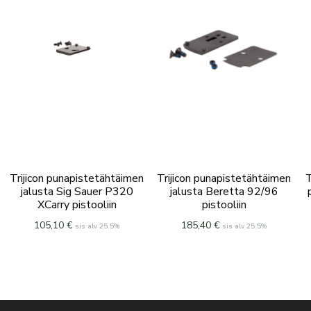
Trijicon punapistetähtäimen
Trijicon punapistetähtäimen
T
jalusta Sig Sauer P320
jalusta Beretta 92/96
XCarry pistooliin
pistooliin
105,10
€
185,40
€
sis alv 25.5%
sis alv 25.5%