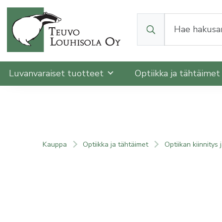
Kun tuloksia tulee, v
Luvanvaraiset tuotteet
Optiikka ja tähtäime
Kauppa
Optiikka ja tähtäimet
Optiikan kiinnitys 