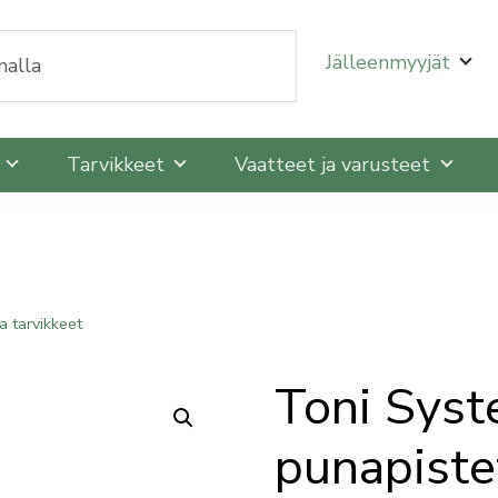
oit selata niitä nuolinäppäimillä ylös ja alas ja siirtyä
Jälleenmyyjät
t
Tarvikkeet
Vaatteet ja varusteet
ja tarvikkeet
Toni Sys
punapist