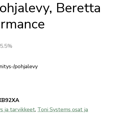
pohjalevy, Beretta
ormance
 25.5%
nitys-/pohjalevy
XB92XA
ys ja tarvikkeet
,
Toni Systems osat ja