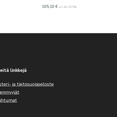
105,10
€
sis alv 25.5%
eitä linkkejä
steri- ja tietosuojaseloste
eenmyyjät
ahtumat