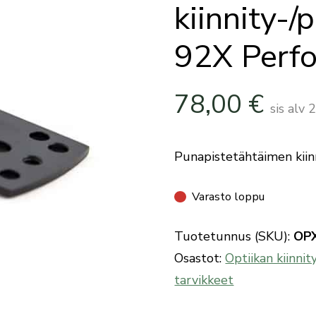
kiinnity-/
92X Perf
78,00
€
sis alv
Punapistetähtäimen kiin
Varasto loppu
Tuotetunnus (SKU):
OP
Osastot:
Optiikan kiinnit
tarvikkeet