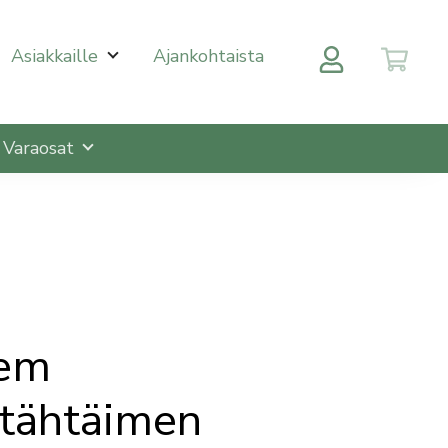
 halutulle sivulle enterin painalluksella. Kosketusnäytöll
Asiakkaille
Ajankohtaista
Varaosat
tem
etähtäimen