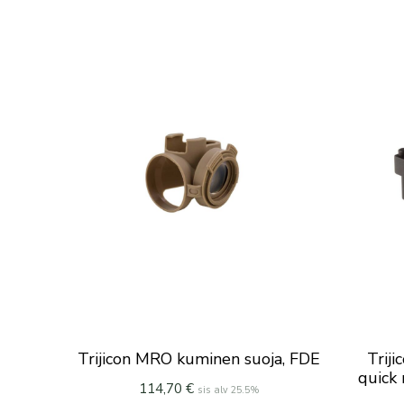
Trijicon MRO kuminen suoja, FDE
Trij
quick 
114,70
€
sis alv 25.5%