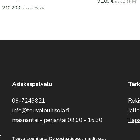
91,80
€
sis alv 25.5%
210,20
€
sis alv 25.5%
Asiakaspalvelu
Tärk
09-7249821
Reki
info@teuvolouhisola.fi
Jäll
maanantai - perjantai 09.00 - 16.30
Tap
e
Teuvo Louhisola Oy sosiaalisessa mediassa: