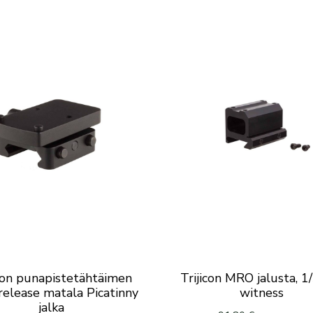
icon punapistetähtäimen
Trijicon MRO jalusta, 1
release matala Picatinny
witness
jalka