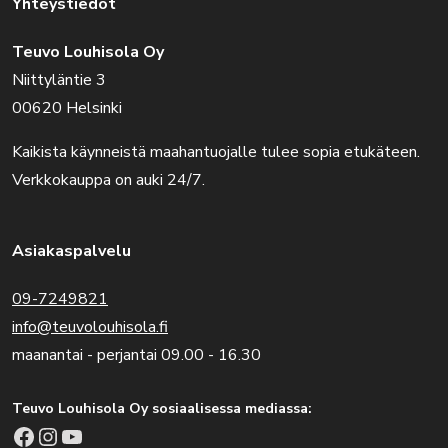
Yhteystiedot
Teuvo Louhisola Oy
Niittyläntie 3
00620 Helsinki
Kaikista käynneistä maahantuojalle tulee sopia etukäteen.
Verkkokauppa on auki 24/7.
Asiakaspalvelu
09-7249821
info@teuvolouhisola.fi
maanantai - perjantai 09.00 - 16.30
Teuvo Louhisola Oy sosiaalisessa mediassa:
Facebook
Instagram
YouTube