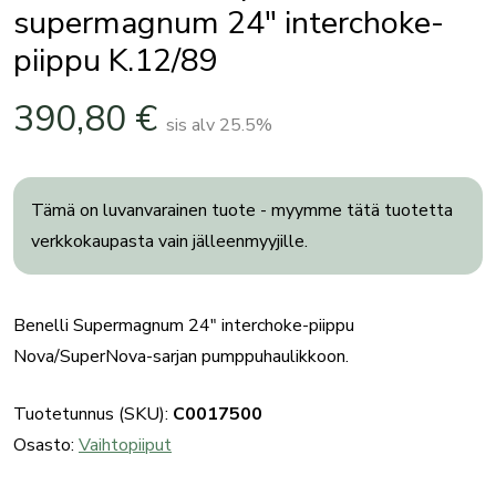
supermagnum 24″ interchoke-
piippu K.12/89
390,80
€
sis alv 25.5%
Tämä on luvanvarainen tuote - myymme tätä tuotetta
verkkokaupasta vain jälleenmyyjille.
Benelli Supermagnum 24″ interchoke-piippu
Nova/SuperNova-sarjan pumppuhaulikkoon.
Tuotetunnus (SKU):
C0017500
Osasto:
Vaihtopiiput