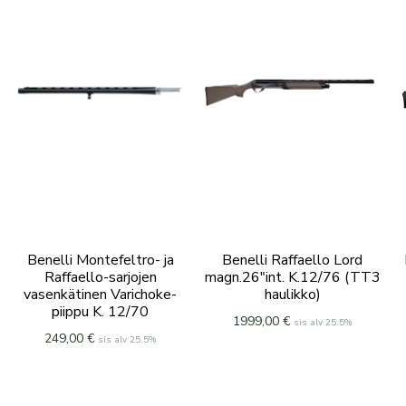
Benelli Montefeltro- ja
Benelli Raffaello Lord
Raffaello-sarjojen
magn.26″int. K.12/76 (TT3
vasenkätinen Varichoke-
haulikko)
piippu K. 12/70
1999,00
€
sis alv 25.5%
249,00
€
sis alv 25.5%