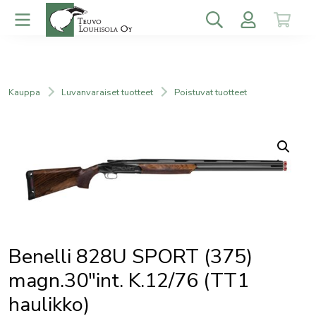
Kauppa
Luvanvaraiset tuotteet
Poistuvat tuotteet
Benelli 828U SPORT (375)
magn.30″int. K.12/76 (TT1
haulikko)