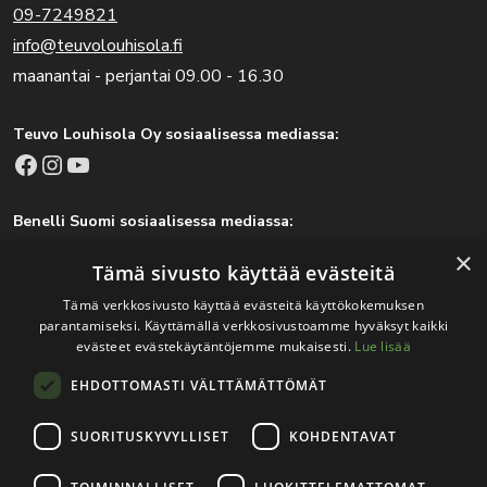
09-7249821
info@teuvolouhisola.fi
maanantai - perjantai 09.00 - 16.30
Teuvo Louhisola Oy sosiaalisessa mediassa:
Facebook
Instagram
YouTube
Benelli Suomi sosiaalisessa mediassa:
Facebook
Instagram
×
Tämä sivusto käyttää evästeitä
Tämä verkkosivusto käyttää evästeitä käyttökokemuksen
parantamiseksi. Käyttämällä verkkosivustoamme hyväksyt kaikki
Tärkeitä linkkejä
evästeet evästekäytäntöjemme mukaisesti.
Lue lisää
EHDOTTOMASTI VÄLTTÄMÄTTÖMÄT
Rekisteri- ja tietosuojaseloste
Jälleenmyyjät
SUORITUSKYVYLLISET
KOHDENTAVAT
Tapahtumat