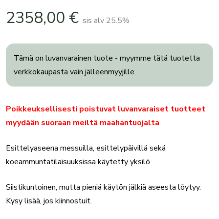
2358,00
€
sis alv 25.5%
Tämä on luvanvarainen tuote - myymme tätä tuotetta
verkkokaupasta vain jälleenmyyjille.
Poikkeuksellisesti poistuvat luvanvaraiset tuotteet
myydään suoraan meiltä maahantuojalta
Esittelyaseena messuilla, esittelypäivillä sekä
koeammuntatilaisuuksissa käytetty yksilö.
Siistikuntoinen, mutta pieniä käytön jälkiä aseesta löytyy.
Kysy lisää, jos kiinnostuit.