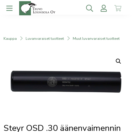
Kauppa
Luvanvaraiset tuotteet
Muut luvanvaraiset tuotteet
Steyr OSD .30 äänenvaimennin