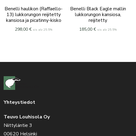
Benelli haulikon (Raffaello-
Benelli Black Eagle mallin
13) lukkorungon reijitetty
lukkorungon kansiosa,
kansiosa ja picatinny-kisko
reijitetty
298,00
€
185,00
€
sis alv 25.5%
sis alv 25.5%
Yhteystiedot
Teuvo Louhisola Oy
Niittyläntie 3
00620 Helsinki