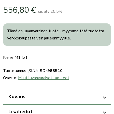
556,80
€
sis alv 25.5%
Tämä on luvanvarainen tuote - myymme tätä tuotetta
verkkokaupasta vain jälleenmyyjille.
Kierre M14x1
Tuotetunnus (SKU):
SD-988510
Osasto:
Muut luvanvaraiset tuotteet
Kuvaus
Lisätiedot