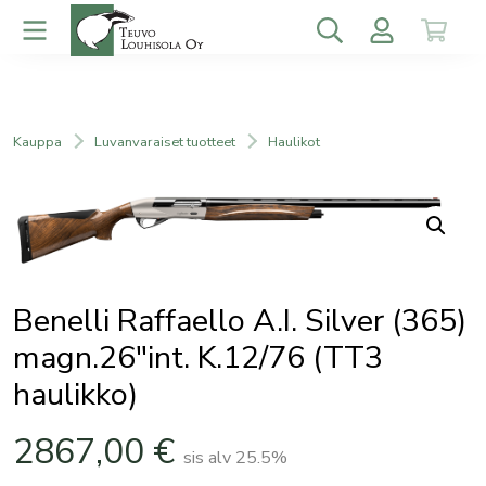
Kauppa
Luvanvaraiset tuotteet
Haulikot
Benelli Raffaello A.I. Silver (365)
magn.26″int. K.12/76 (TT3
haulikko)
2867,00
€
sis alv 25.5%