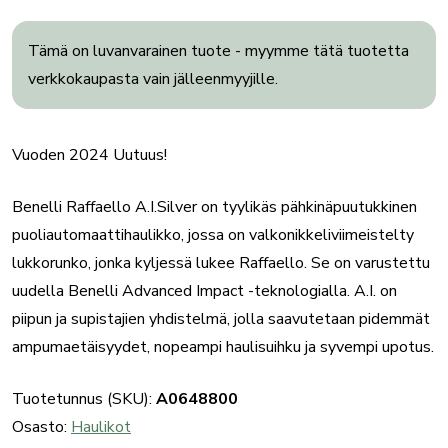
Tämä on luvanvarainen tuote - myymme tätä tuotetta
verkkokaupasta vain jälleenmyyjille.
Vuoden 2024 Uutuus!
Benelli Raffaello A.I.Silver on tyylikäs pähkinäpuutukkinen
puoliautomaattihaulikko, jossa on valkonikkeliviimeistelty
lukkorunko, jonka kyljessä lukee Raffaello. Se on varustettu
uudella Benelli Advanced Impact -teknologialla. A.I. on
piipun ja supistajien yhdistelmä, jolla saavutetaan pidemmät
ampumaetäisyydet, nopeampi haulisuihku ja syvempi upotus.
Tuotetunnus (SKU):
A0648800
Osasto:
Haulikot