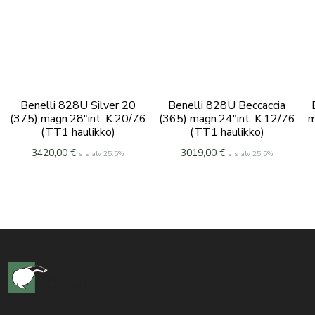
Benelli 828U Silver 20
Benelli 828U Beccaccia
(375) magn.28″int. K.20/76
(365) magn.24″int. K.12/76
m
(TT1 haulikko)
(TT1 haulikko)
3420,00
€
3019,00
€
sis alv 25.5%
sis alv 25.5%