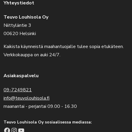
Yhteystiedot
Teuvo Louhisola Oy
Niittyläntie 3
00620 Helsinki
Kaikista käynneistä maahantuojalle tulee sopia etukäteen.
Verkkokauppa on auki 24/7.
Asiakaspalvelu
09-7249821
info@teuvolouhisola.fi
maanantai - perjantai 09.00 - 16.30
Teuvo Louhisola Oy sosiaalisessa mediassa:
Facebook
Instagram
YouTube