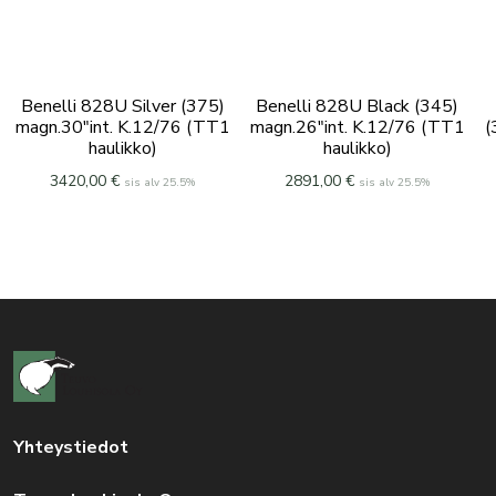
Benelli 828U Silver (375)
Benelli 828U Black (345)
magn.30″int. K.12/76 (TT1
magn.26″int. K.12/76 (TT1
(
haulikko)
haulikko)
3420,00
€
2891,00
€
sis alv 25.5%
sis alv 25.5%
Yhteystiedot