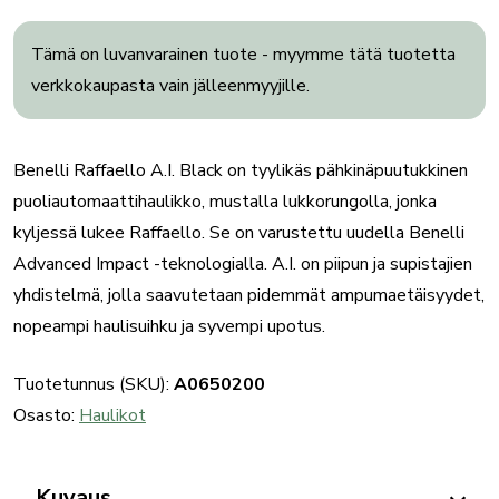
Tämä on luvanvarainen tuote - myymme tätä tuotetta
verkkokaupasta vain jälleenmyyjille.
Benelli Raffaello A.I. Black on tyylikäs pähkinäpuutukkinen
puoliautomaattihaulikko, mustalla lukkorungolla, jonka
kyljessä lukee Raffaello. Se on varustettu uudella Benelli
Advanced Impact -teknologialla. A.I. on piipun ja supistajien
yhdistelmä, jolla saavutetaan pidemmät ampumaetäisyydet,
nopeampi haulisuihku ja syvempi upotus.
Tuotetunnus (SKU):
A0650200
Osasto:
Haulikot
Kuvaus