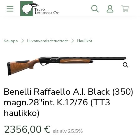
Kauppa
Luvanvaraiset tuotteet
Haulikot
Benelli Raffaello A.I. Black (350)
magn.28″int. K.12/76 (TT3
haulikko)
2356,00
€
sis alv 25.5%