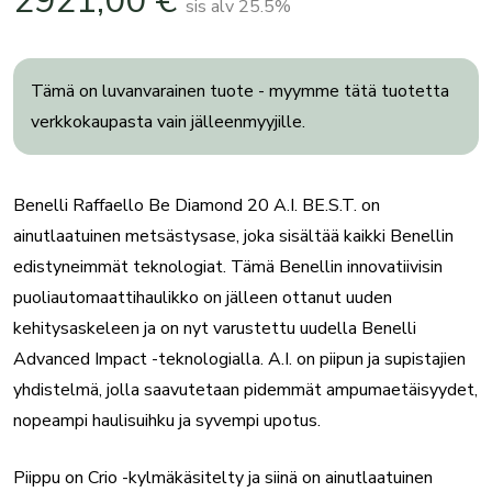
2921,00
€
sis alv 25.5%
Tämä on luvanvarainen tuote - myymme tätä tuotetta
verkkokaupasta vain jälleenmyyjille.
Benelli Raffaello Be Diamond 20 A.I. BE.S.T. on
ainutlaatuinen metsästysase, joka sisältää kaikki Benellin
edistyneimmät teknologiat. Tämä Benellin innovatiivisin
puoliautomaattihaulikko on jälleen ottanut uuden
kehitysaskeleen ja on nyt varustettu uudella Benelli
Advanced Impact -teknologialla. A.I. on piipun ja supistajien
yhdistelmä, jolla saavutetaan pidemmät ampumaetäisyydet,
nopeampi haulisuihku ja syvempi upotus.
Piippu on Crio -kylmäkäsitelty ja siinä on ainutlaatuinen