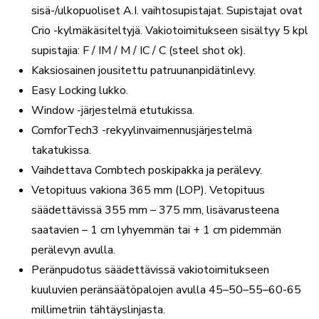
sisä-/ulkopuoliset A.I. vaihtosupistajat. Supistajat ovat
Crio -kylmäkäsiteltyjä. Vakiotoimitukseen sisältyy 5 kpl
supistajia: F / IM / M / IC / C (steel shot ok).
Kaksiosainen jousitettu patruunanpidätinlevy.
Easy Locking lukko.
Window -järjestelmä etutukissa.
ComforTech3 -rekyylinvaimennusjärjestelmä
takatukissa.
Vaihdettava Combtech poskipakka ja perälevy.
Vetopituus vakiona 365 mm (LOP). Vetopituus
säädettävissä 355 mm – 375 mm, lisävarusteena
saatavien – 1 cm lyhyemmän tai + 1 cm pidemmän
perälevyn avulla.
Peränpudotus säädettävissä vakiotoimitukseen
kuuluvien peränsäätöpalojen avulla 45–50–55–60-65
millimetriin tähtäyslinjasta.