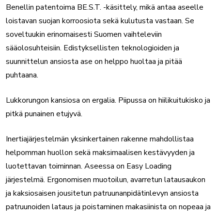
Benellin patentoima BE.S.T. -käsittely, mikä antaa aseelle
loistavan suojan korroosiota sekä kulutusta vastaan. Se
soveltuukin erinomaisesti Suomen vaihteleviin
sääolosuhteisiin. Edistyksellisten teknologioiden ja
suunnittelun ansiosta ase on helppo huoltaa ja pitää
puhtaana.
Lukkorungon kansiosa on ergalia. Piipussa on hiilikuitukisko ja
pitkä punainen etujyvä.
Inertiajärjestelmän yksinkertainen rakenne mahdollistaa
helpomman huollon sekä maksimaalisen kestävyyden ja
luotettavan toiminnan. Aseessa on Easy Loading
järjestelmä. Ergonomisen muotoilun, avarretun latausaukon
ja kaksiosaisen jousitetun patruunanpidätinlevyn ansiosta
patruunoiden lataus ja poistaminen makasiinista on nopeaa ja