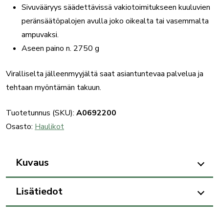
Sivuvääryys säädettävissä vakiotoimitukseen kuuluvien
peränsäätöpalojen avulla joko oikealta tai vasemmalta
ampuvaksi.
Aseen paino n. 2750 g
Viralliselta jälleenmyyjältä saat asiantuntevaa palvelua ja
tehtaan myöntämän takuun.
Tuotetunnus (SKU):
A0692200
Osasto:
Haulikot
Kuvaus
Lisätiedot