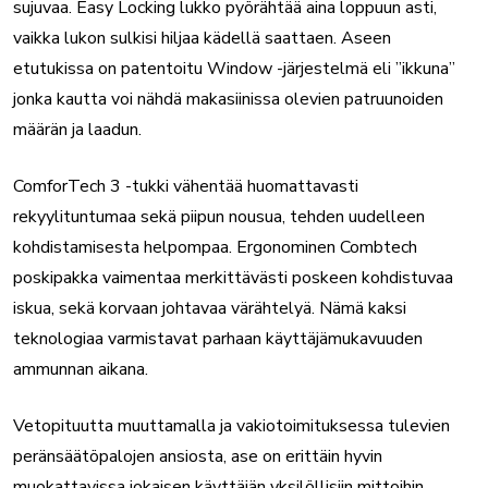
sujuvaa. Easy Locking lukko pyörähtää aina loppuun asti,
vaikka lukon sulkisi hiljaa kädellä saattaen. Aseen
etutukissa on patentoitu Window -järjestelmä eli ”ikkuna”
jonka kautta voi nähdä makasiinissa olevien patruunoiden
määrän ja laadun.
ComforTech 3 -tukki vähentää huomattavasti
rekyylituntumaa sekä piipun nousua, tehden uudelleen
kohdistamisesta helpompaa. Ergonominen Combtech
poskipakka vaimentaa merkittävästi poskeen kohdistuvaa
iskua, sekä korvaan johtavaa värähtelyä. Nämä kaksi
teknologiaa varmistavat parhaan käyttäjämukavuuden
ammunnan aikana.
Vetopituutta muuttamalla ja vakiotoimituksessa tulevien
peränsäätöpalojen ansiosta, ase on erittäin hyvin
muokattavissa jokaisen käyttäjän yksilöllisiin mittoihin