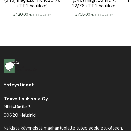
(345) magn.26″int. K.20/76
(345) magn.28″int. K.
m
(TT1 haulikko)
12/76 (TT1 haulikko)
3420,00
€
3705,00
€
sis alv 25.5%
sis alv 25.5%
Yhteystiedot
Teuvo Louhisola Oy
Niittyläntie 3
00620 Helsinki
Kaikista käynneistä maahantuojalle tulee sopia etukäteen.