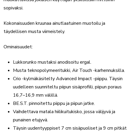
sopivaksi.
Kokonaisuuden kruunaa ainutlaatuinen muotoilu ja
täydellisen musta viimeistely.
Ominaisuudet:
Lukkorunko mustaksi anodisoitu ergal.
Musta teknopolymeeritukki, Air Touch -karhennuksilla.
Crio -kylmäkäsitelty Advanced Impact -piippu. Täysin
uudelleen suunniteltu piipun sisäprofiili, piipun poraus
16,7–16,9 mm välillä.
BE.S.T. pinnoitettu piippu ja piipun jatke.
Vaihdettava matala hiilikuitukisko, jossa välijyvä ja
punainen etujyvä.
Täysin uudentyyppiset 7 cm sisäpuoliset ja 9 cm pitkät