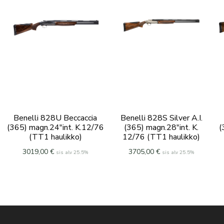
Benelli 828U Beccaccia
Benelli 828S Silver A.I.
(365) magn.24″int. K.12/76
(365) magn.28″int. K.
(
(TT1 haulikko)
12/76 (TT1 haulikko)
3019,00
€
3705,00
€
sis alv 25.5%
sis alv 25.5%