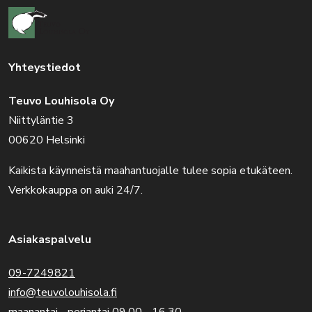
Yhteystiedot
Teuvo Louhisola Oy
Niittyläntie 3
00620 Helsinki
Kaikista käynneistä maahantuojalle tulee sopia etukäteen.
Verkkokauppa on auki 24/7.
Asiakaspalvelu
09-7249821
info@teuvolouhisola.fi
maanantai - perjantai 09.00 - 16.30