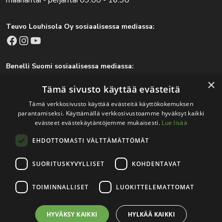
Teuvo Louhisola Oy sosiaalisessa mediassa:
Facebook
Instagram
YouTube
Benelli Suomi sosiaalisessa mediassa:
Facebook
Instagram
×
Tämä sivusto käyttää evästeitä
Tämä verkkosivusto käyttää evästeitä käyttökokemuksen
parantamiseksi. Käyttämällä verkkosivustoamme hyväksyt kaikki
Tärkeitä linkkejä
evästeet evästekäytäntöjemme mukaisesti.
Lue lisää
EHDOTTOMASTI VÄLTTÄMÄTTÖMÄT
Rekisteri- ja tietosuojaseloste
Jälleenmyyjät
SUORITUSKYVYLLISET
KOHDENTAVAT
Tapahtumat
TOIMINNALLISET
LUOKITTELEMATTOMAT
HYVÄKSY KAIKKI
HYLKÄÄ KAIKKI
© 2026
Teuvo Louhisola Oy
.
Verkkosivutoteutus:
Avoin.Systems
|