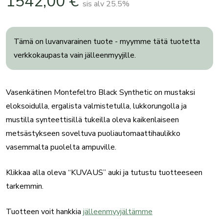
1542,00
€
sis alv 25.5%
Tämä on luvanvarainen tuote - myymme tätä tuotetta
verkkokaupasta vain jälleenmyyjille.
Vasenkätinen Montefeltro Black Synthetic on mustaksi
eloksoidulla, ergalista valmistetulla, lukkorungolla ja
mustilla synteettisillä tukeilla oleva kaikenlaiseen
metsästykseen soveltuva puoliautomaattihaulikko
vasemmalta puolelta ampuville.
Klikkaa alla oleva “KUVAUS” auki ja tutustu tuotteeseen
tarkemmin.
Tuotteen voit hankkia
jälleenmyyjältämme