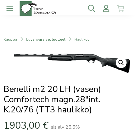
Kauppa
Luvanvaraiset tuotteet
Haulikot
Benelli m2 20 LH (vasen)
Comfortech magn.28″int.
K.20/76 (TT3 haulikko)
1903,00
€
sis alv 25.5%