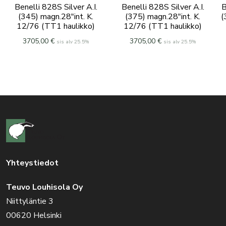
Benelli 828S Silver A.I.
Benelli 828S Silver A.I.
B
(345) magn.28″int. K.
(375) magn.28″int. K.
(
12/76 (TT1 haulikko)
12/76 (TT1 haulikko)
3705,00
€
3705,00
€
sis alv 25.5%
sis alv 25.5%
Yhteystiedot
Teuvo Louhisola Oy
Niittyläntie 3
00620 Helsinki