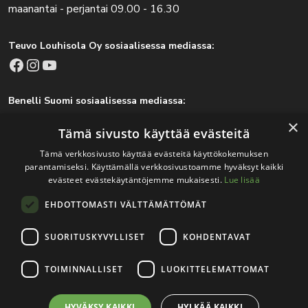
maanantai - perjantai 09.00 - 16.30
Teuvo Louhisola Oy sosiaalisessa mediassa:
Facebook
Instagram
YouTube
Benelli Suomi sosiaalisessa mediassa:
Facebook
Instagram
×
Tämä sivusto käyttää evästeitä
Tämä verkkosivusto käyttää evästeitä käyttökokemuksen
parantamiseksi. Käyttämällä verkkosivustoamme hyväksyt kaikki
Tärkeitä linkkejä
evästeet evästekäytäntöjemme mukaisesti.
Lue lisää
EHDOTTOMASTI VÄLTTÄMÄTTÖMÄT
Rekisteri- ja tietosuojaseloste
Jälleenmyyjät
SUORITUSKYVYLLISET
KOHDENTAVAT
Tapahtumat
TOIMINNALLISET
LUOKITTELEMATTOMAT
HYVÄKSY KAIKKI
HYLKÄÄ KAIKKI