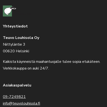
Yhteystiedot
Teuvo Louhisola Oy
Niittyläntie 3
00620 Helsinki
Kaikista käynneistä maahantuojalle tulee sopia etukäteen.
Verkkokauppa on auki 24/7.
Asiakaspalvelu
09-7249821
info@teuvolouhisola.fi